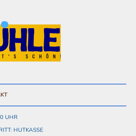
ion
AKT
00
UHR
RITT:
HUTKASSE