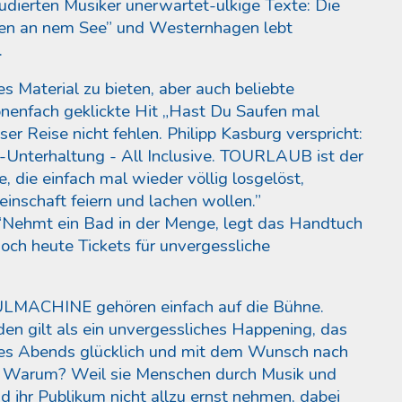
tudierten Musiker unerwartet-ulkige Texte: Die
fen an nem See” und Westernhagen lebt
e.
Material zu bieten, aber auch beliebte
onenfach geklickte Hit „Hast Du Saufen mal
ser Reise nicht fehlen. Philipp Kasburg verspricht:
e-Unterhaltung - All Inclusive. TOURLAUB ist der
e, die einfach mal wieder völlig losgelöst,
inschaft feiern und lachen wollen.”
“Nehmt ein Bad in der Menge, legt das Handtuch
noch heute Tickets für unvergessliche
MACHINE gehören einfach auf die Bühne.
den gilt als ein unvergessliches Happening, das
s Abends glücklich und mit dem Wunsch nach
. Warum? Weil sie Menschen durch Musik und
d ihr Publikum nicht allzu ernst nehmen, dabei