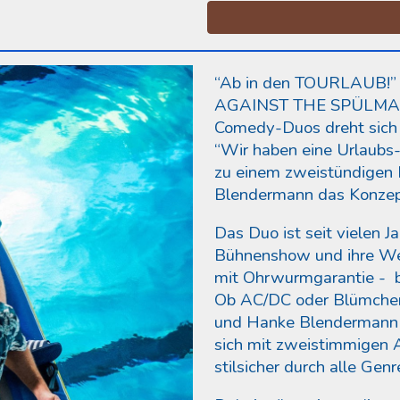
“Ab in den TOURLAUB!” 
AGAINST THE SPÜLMACHI
Comedy-Duos dreht sich
“Wir haben eine Urlaubs-
zu einem zweistündigen K
Blendermann das Konze
Das Duo ist seit vielen 
Bühnenshow und ihre Welt
mit Ohrwurmgarantie - 
Ob AC/DC oder Blümchen,
und Hanke Blendermann 
sich mit zweistimmigen 
stilsicher durch alle Genr