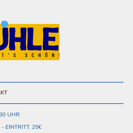
ion
AKT
9:30 UHR
 EINTRITT:
25€