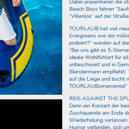
Dabei präsentieren die s
Beach Boys fahren “Sau
“Villenlos” auf der Straß
TOURLAUB hat viel neues 
Evergreens wie der milli
probiert?“ werden auf die
“Bei uns gibt es 5-Stern
ideale Wohlfühlort für all
unbeschwert und in Geme
Blendermann empfiehlt: 
auf die Liege und bucht 
TOURLAUBsmomente!”
REIS AGAINST THE SPÜL
Denn ein Konzert der bei
Zuschauende am Ende de
Wiederholung verlassen
Humor verbinden, sich un