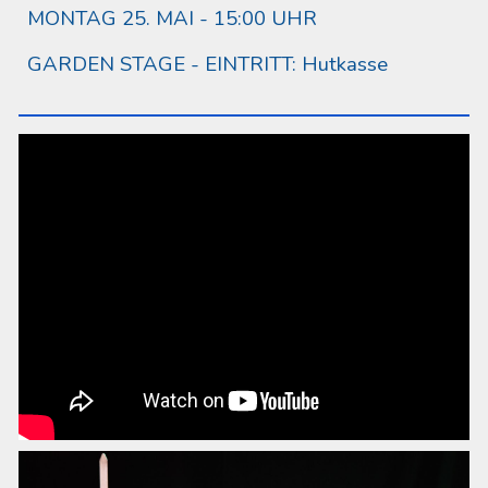
MONTAG 25
. MAI -
15:00
UHR
GARDEN STAGE
- EINTRITT:
Hutkasse