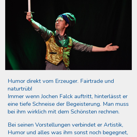
Humor direkt vom Erzeuger. Fairtrade und
naturtrüb!
Immer wenn Jochen Falck auftritt, hinterlässt er
eine tiefe Schneise der Begeisterung. Man muss
bei ihm wirklich mit dem Schönsten rechnen.
Bei seinen Vorstellungen verbindet er Artistik,
Humor und alles was ihm sonst noch begegnet,